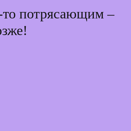
м-то потрясающим –
озже!