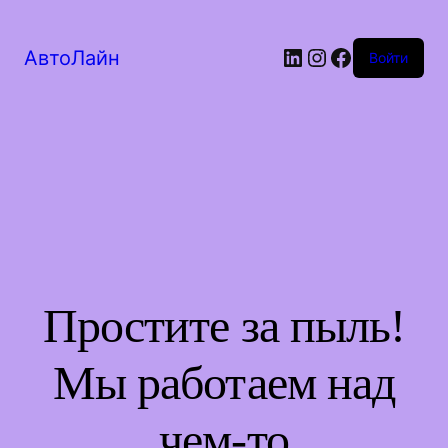
LinkedIn
Instagram
Facebook
АвтоЛайн
Войти
Простите за пыль!
Мы работаем над
чем-то