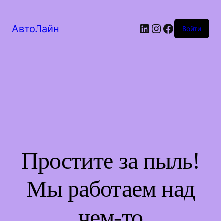
LinkedIn
Instagram
Facebook
АвтоЛайн
Войти
Простите за пыль!
Мы работаем над
чем-то