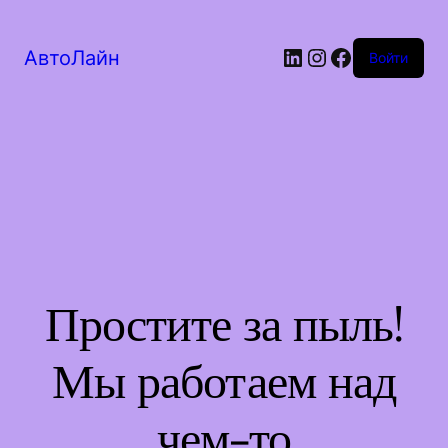
LinkedIn
Instagram
Facebook
АвтоЛайн
Войти
Простите за пыль!
Мы работаем над
чем-то