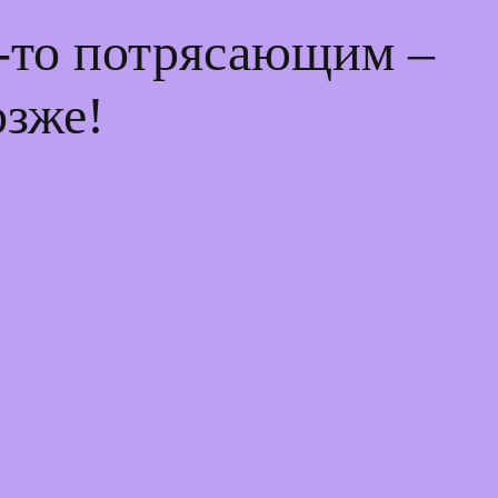
м-то потрясающим –
озже!