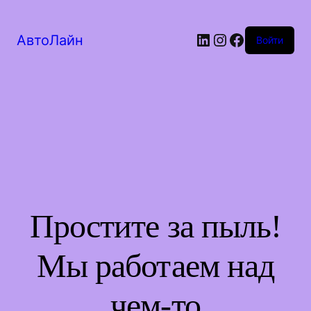
LinkedIn
Instagram
Facebook
АвтоЛайн
Войти
Простите за пыль!
Мы работаем над
чем-то