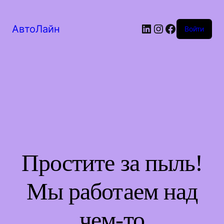
LinkedIn
Instagram
Facebook
АвтоЛайн
Войти
Простите за пыль!
Мы работаем над
чем-то