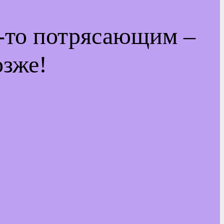
м-то потрясающим –
озже!