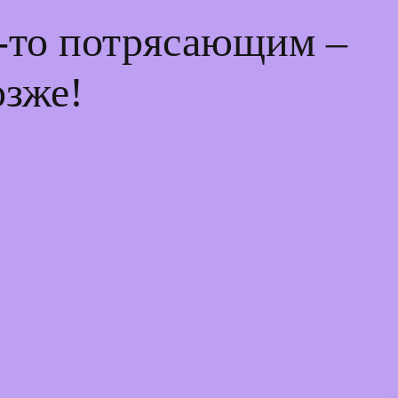
м-то потрясающим –
озже!