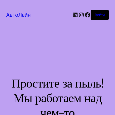
LinkedIn
Instagram
Facebook
АвтоЛайн
Войти
Простите за пыль!
Мы работаем над
чем-то