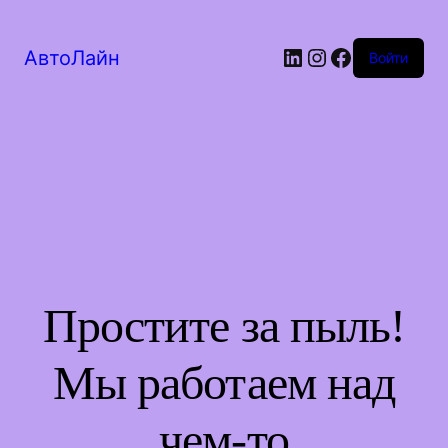
LinkedIn
Instagram
Facebook
АвтоЛайн
Войти
Простите за пыль!
Мы работаем над
чем-то