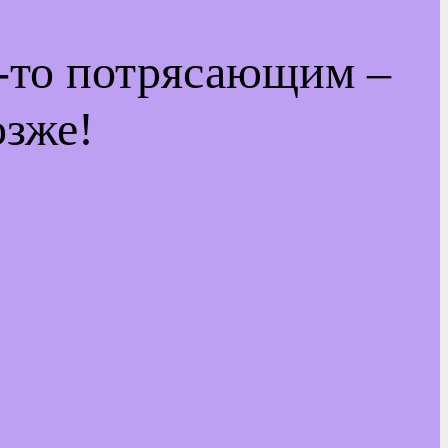
м-то потрясающим –
озже!