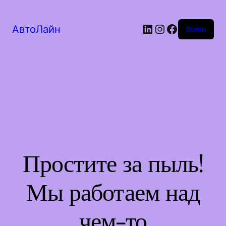
LinkedIn
Instagram
Facebook
АвтоЛайн
Войти
Простите за пыль!
Мы работаем над
чем-то