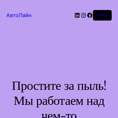
LinkedIn
Instagram
Facebook
АвтоЛайн
Войти
Простите за пыль!
Мы работаем над
чем-то