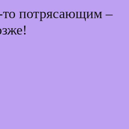
м-то потрясающим –
озже!