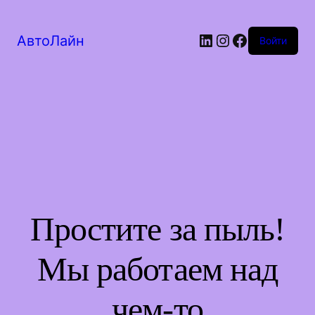
LinkedIn
Instagram
Facebook
АвтоЛайн
Войти
Простите за пыль!
Мы работаем над
чем-то