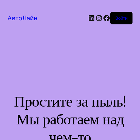
LinkedIn
Instagram
Facebook
АвтоЛайн
Войти
Простите за пыль!
Мы работаем над
чем-то