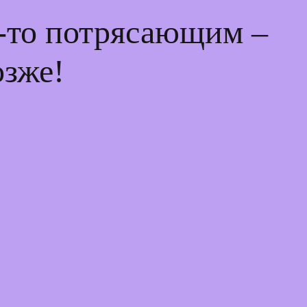
м-то потрясающим –
озже!