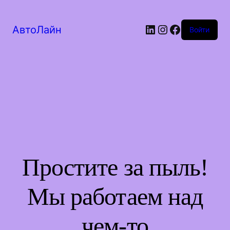
LinkedIn
Instagram
Facebook
АвтоЛайн
Войти
Простите за пыль!
Мы работаем над
чем-то