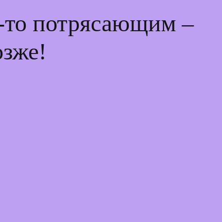
м-то потрясающим –
озже!