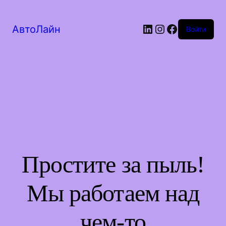
LinkedIn
Instagram
Facebook
АвтоЛайн
Войти
Простите за пыль!
Мы работаем над
чем-то