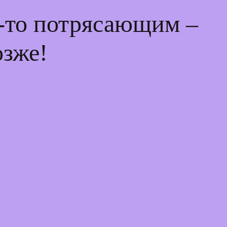
м-то потрясающим –
озже!