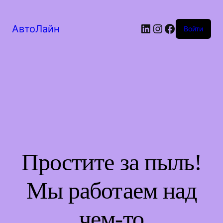
LinkedIn
Instagram
Facebook
АвтоЛайн
Войти
Простите за пыль!
Мы работаем над
чем-то