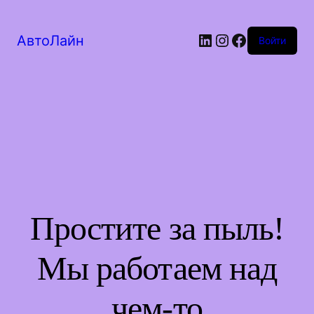
LinkedIn
Instagram
Facebook
АвтоЛайн
Войти
Простите за пыль!
Мы работаем над
чем-то