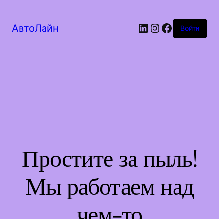
LinkedIn
Instagram
Facebook
АвтоЛайн
Войти
Простите за пыль!
Мы работаем над
чем-то