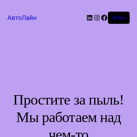
LinkedIn
Instagram
Facebook
АвтоЛайн
Войти
Простите за пыль!
Мы работаем над
чем-то