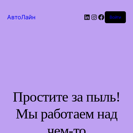
LinkedIn
Instagram
Facebook
АвтоЛайн
Войти
Простите за пыль!
Мы работаем над
чем-то