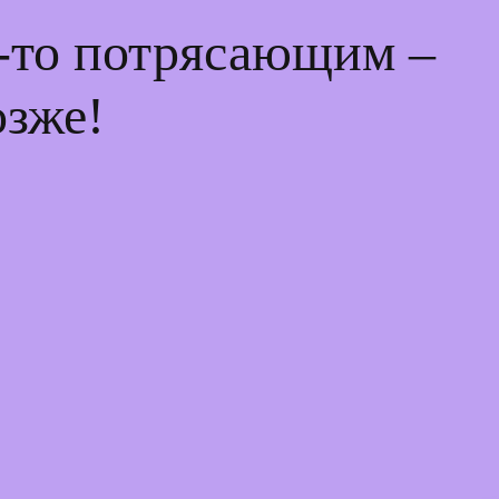
м-то потрясающим –
озже!