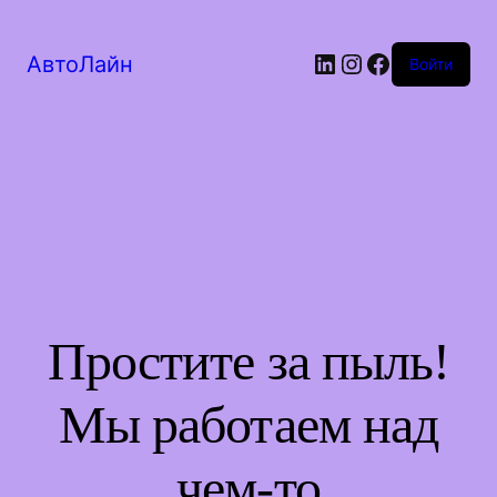
LinkedIn
Instagram
Facebook
АвтоЛайн
Войти
Простите за пыль!
Мы работаем над
чем-то