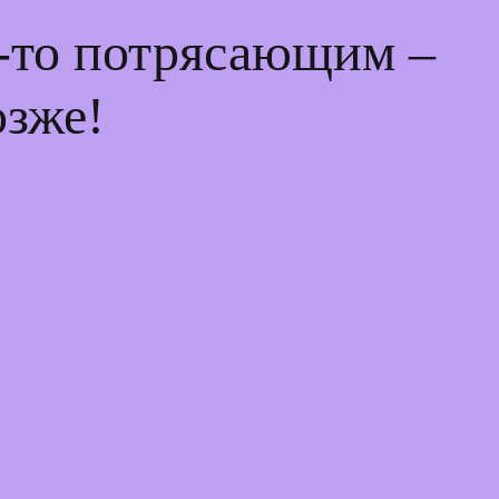
м-то потрясающим –
озже!