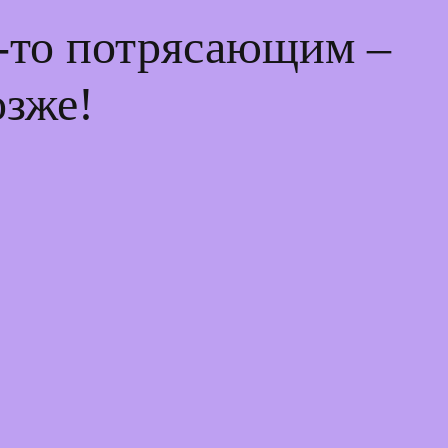
м-то потрясающим –
озже!