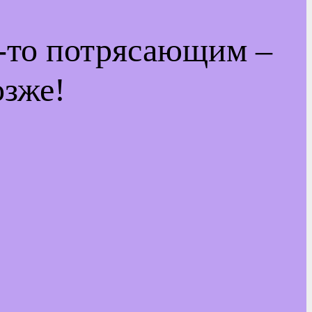
м-то потрясающим –
озже!