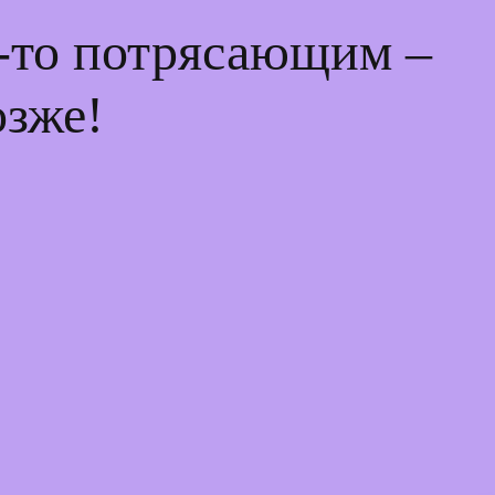
м-то потрясающим –
озже!