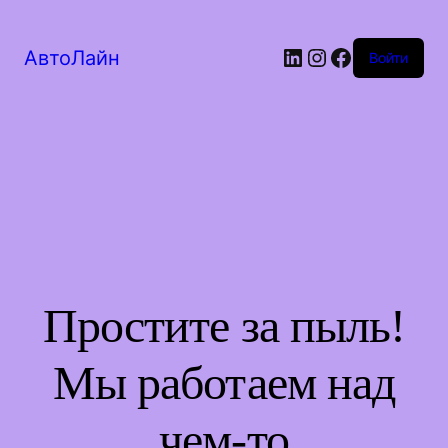
LinkedIn
Instagram
Facebook
АвтоЛайн
Войти
Простите за пыль!
Мы работаем над
чем-то