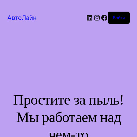
LinkedIn
Instagram
Facebook
АвтоЛайн
Войти
Простите за пыль!
Мы работаем над
чем-то