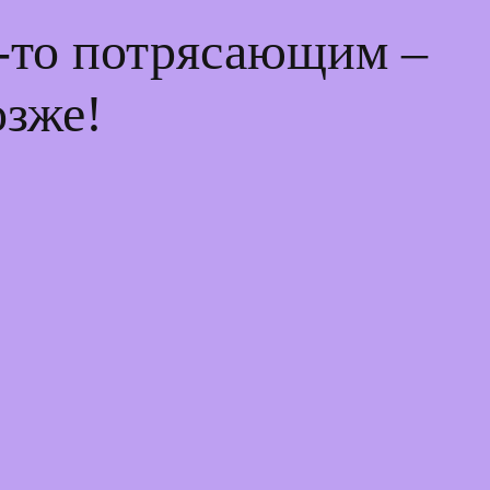
м-то потрясающим –
озже!