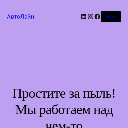
LinkedIn
Instagram
Facebook
АвтоЛайн
Войти
Простите за пыль!
Мы работаем над
чем-то