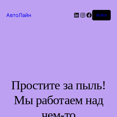
LinkedIn
Instagram
Facebook
АвтоЛайн
Войти
Простите за пыль!
Мы работаем над
чем-то