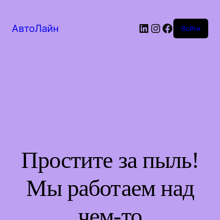
LinkedIn
Instagram
Facebook
АвтоЛайн
Войти
Простите за пыль!
Мы работаем над
чем-то