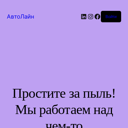
LinkedIn
Instagram
Facebook
АвтоЛайн
Войти
Простите за пыль!
Мы работаем над
чем-то