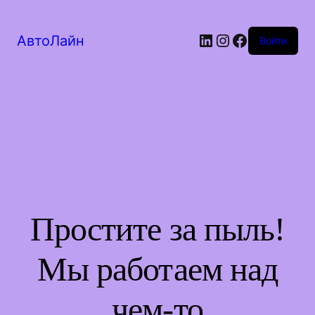
LinkedIn
Instagram
Facebook
АвтоЛайн
Войти
Простите за пыль!
Мы работаем над
чем-то