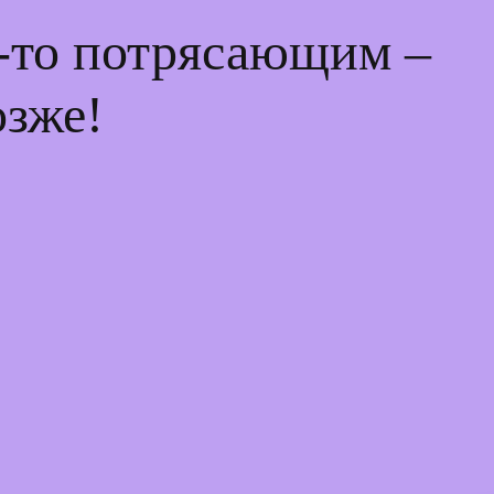
м-то потрясающим –
озже!