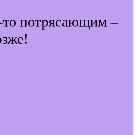
м-то потрясающим –
озже!