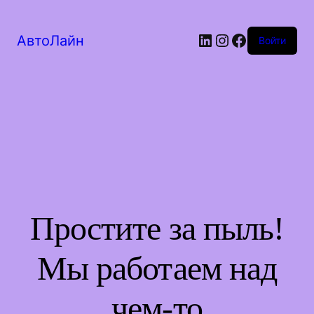
LinkedIn
Instagram
Facebook
АвтоЛайн
Войти
Простите за пыль!
Мы работаем над
чем-то