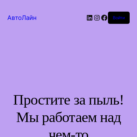
LinkedIn
Instagram
Facebook
АвтоЛайн
Войти
Простите за пыль!
Мы работаем над
чем-то