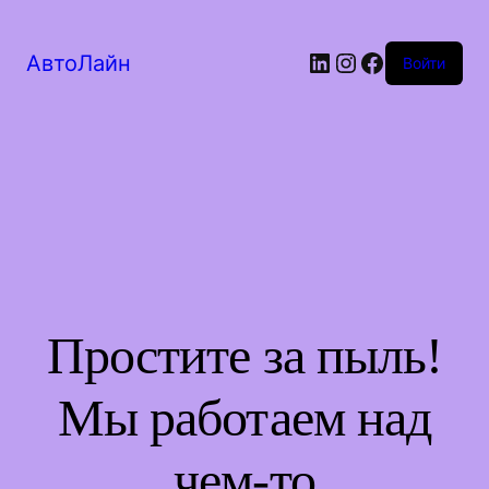
LinkedIn
Instagram
Facebook
АвтоЛайн
Войти
Простите за пыль!
Мы работаем над
чем-то