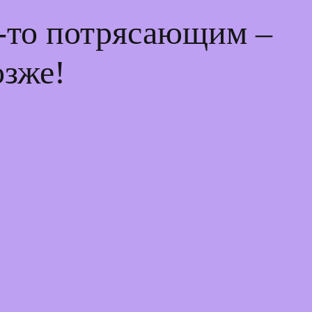
м-то потрясающим –
озже!