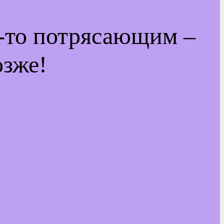
м-то потрясающим –
озже!