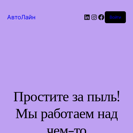
LinkedIn
Instagram
Facebook
АвтоЛайн
Войти
Простите за пыль!
Мы работаем над
чем-то