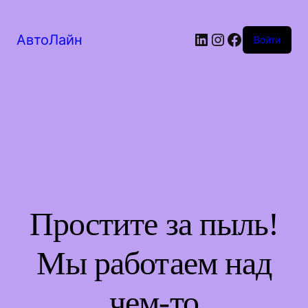
LinkedIn
Instagram
Facebook
АвтоЛайн
Войти
Простите за пыль!
Мы работаем над
чем-то